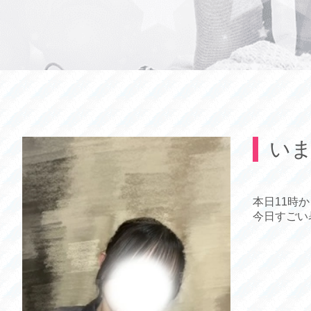
い
本日11時
今日すごい