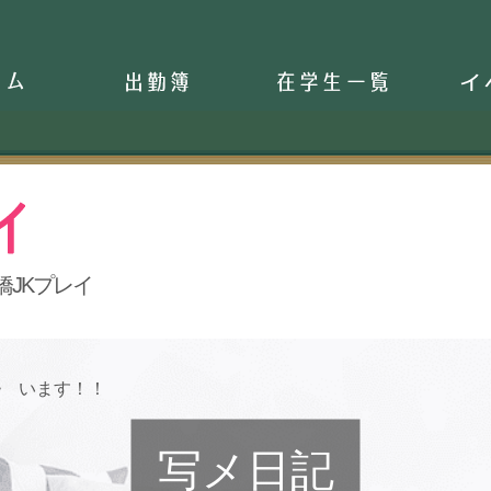
ム
出席簿
在学生一覧
イ
橋JKプレイ
います！！
写メ日記