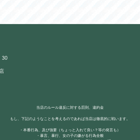
：30
店
当店のルール違反に対する罰則、違約金
もし、下記のようなことを考えるのであれば当店は徹底的に戦います。
・本番行為、及び強要（ちょっと入れて良い？等の発言も）
・暴言、暴行、女の子の嫌がる行為全般