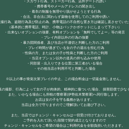
・スカウト行為、ストーカー行為、店外デートの誘い
・携帯番号やメールアドレスの聞き出し
・着衣の制服を無理やり脱がせようとする行為
・合法、非合法に関わらず薬物を使用してのご利用や誘い
盗撮行為、盗聴行為及び防止の為、携帯電話の不自然な置き方は確認し直させていた
（基本的に携帯電話、時計、小物はバックかポケットにしまって下さい）
・出来ないオプションの強要、有料オプションを「無料でしてよー」等の発言
・プレイ内容以外の行為の強要
・暴力団関係者、及び当店が不適切と判断した方のご利用
・プレイ時間が過ぎている女の子の退出を拒む行為
・性病の方、または女の子が性病と判断した方のご利用
・当店オプション以外の道具の持ち込みや使用
・同部屋・出入りできる位置に第三者がいる場合
・その他当店が利用不可と判断した場合
※以上の事が発覚次第プレイの中止、この場合料金は一切返金致しません。
真の撮影、行為によって女の子が肉体的、精神的に傷ついた場合、 損害賠償で少なく
また、いかなる場合にも所轄の警察署(伊勢佐木警察署)へ同行致します。
お店は女の子を守る義務があります。
当店は全力で守りますのでご理解頂いてお遊び下さい。
また、当店ではチェンジ・キャンセルは一切受け付けておりません。
ご予約を入れて頂いた段階で契約成立となりますので
チェンジ・キャンセルをご希望の場合はご利用代金を全額負担いただきます。