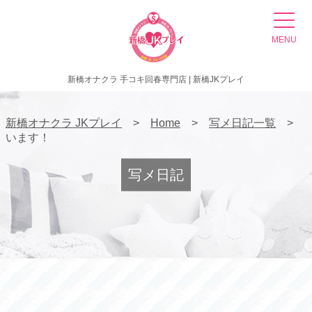
MENU
新橋オナクラ 手コキ回春専門店 | 新橋JKプレイ
新橋オナクラ JKプレイ
Home
写メ日記一覧
います！
写メ日記