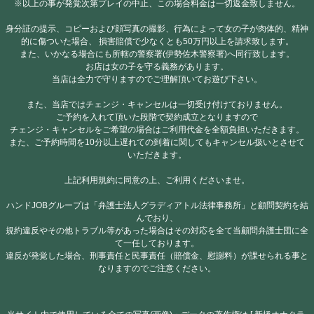
※以上の事が発覚次第プレイの中止、この場合料金は一切返金致しません。
身分証の提示、コピーおよび顔写真の撮影、行為によって女の子が肉体的、精神
的に傷ついた場合、 損害賠償で少なくとも50万円以上を請求致します。
また、いかなる場合にも所轄の警察署(伊勢佐木警察署)へ同行致します。
お店は女の子を守る義務があります。
当店は全力で守りますのでご理解頂いてお遊び下さい。
また、当店ではチェンジ・キャンセルは一切受け付けておりません。
ご予約を入れて頂いた段階で契約成立となりますので
チェンジ・キャンセルをご希望の場合はご利用代金を全額負担いただきます。
また、ご予約時間を10分以上遅れての到着に関してもキャンセル扱いとさせて
いただきます。
上記利用規約に同意の上、ご利用くださいませ。
ハンドJOBグループは「弁護士法人グラディアトル法律事務所」と顧問契約を結
んでおり、
規約違反やその他トラブル等があった場合はその対応を全て当顧問弁護士団に全
て一任しております。
違反が発覚した場合、刑事責任と民事責任（賠償金、慰謝料）が課せられる事と
なりますのでご注意ください。