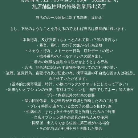
無店舗型性風俗特殊営業届出済店
当店のルール違反に対する罰則、違約金
もし、下記のようなことを考えるのであれば当店は徹底的に戦います。
・本番行為、及び強要（ちょっと入れて良い？等の発言も）
・暴言、暴行、女の子の嫌がる行為全般
・スカウト行為、ストーカー行為、店外デートの誘い
・携帯番号やメールアドレスの聞き出し
・着衣の制服を無理やり脱がせようとする行為
・合法、非合法に関わらず薬物を使用してのご利用や誘い
・盗聴、盗撮行為、盗聴行為及び防止の為、携帯電話の不自然な置き方は確認し
直させていただきます。
（基本的に携帯電話、時計、小物はバックかポケットにしまって下さい）
・出来ないオプションの強要、有料オプションを「無料でしてよー」等の発言
・プレイ内容以外の行為の強要
・暴力団関係者、及び当店が不適切と判断した方のご利用
・プレイ時間が過ぎている女の子の退出を拒む行為
・性病の方、または女の子が性病と判断した方のご利用
・当店オプション以外の道具の持ち込みや使用
・同部屋・出入りできる位置に第三者がいる場合
・その他当店が利用不可と判断した場合